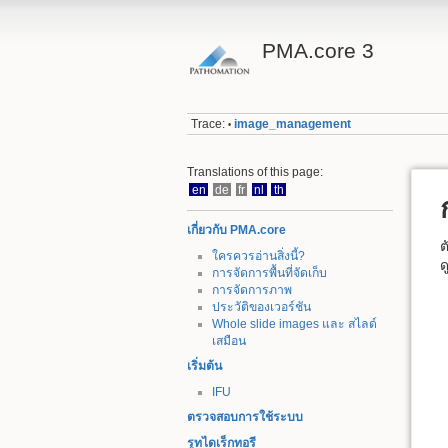
PMA.core 3
Trace:
image_management
•
Translations of this page:
en
de
fr
nl
th
เกี่ยวกับ PMA.core
ต
ใครควรอ่านสิ่งนี้?
ด
การจัดการพื้นที่จัดเก็บ
การจัดการภาพ
ประวัติของเวอร์ชัน
Whole slide images และ สไลด์
เสมือน
เริ่มต้น
IFU
ตรวจสอบการใช้ระบบ
รูทไดเร็กทอรี