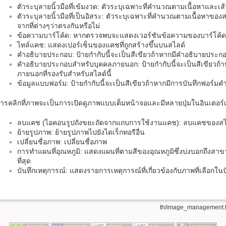
ตัวระบุลายนิ้วมือที่เข้มงวด: ตัวระบุเฉพาะที่คำนวณตามเนื้อหาและเ
ตัวระบุลายนิ้วมือที่เป็นอิสระ: ตัวระบุเฉพาะที่คำนวณตามเนื้อหาของสไ
จากที่ต่างๆว่าตรงกันหรือไม่
ข้อความบาร์โค้ด: หากตรวจพบจะแสดงเวอร์ชันข้อความของบาร์โค้ดที่
ไทล์แคช: แสดงเปอร์เซ็นของแคชที่ถูกสร้างขึ้นบนสไลด์
คำอธิบายประกอบ: ป้ายกำกับนี้จะเป็นสีเขียวถ้าหากมีคำอธิบายประกอ
คำอธิบายประกอบสำหรับบุคคลภายนอก: ป้ายกำกับนี้จะเป็นสีเขียวถ
ภายนอกที่รองรับสำหรับสไลด์นี้
ข้อมูลแบบฟอร์ม: ป้ายกำกับนี้จะเป็นสีเขียวถ้าหากมีการบันทึกฟอร์มค
ารคลิกที่ภาพจะเป็นการเปิดดูภาพแบบเต็มหน้าจอและมีหลายปุ่มในอินเตอ
ลบแคช (ไอคอนรูปถังขยะถัดจากแถบการใช้งานแคช): ลบแคชของสไ
ย้ายรูปภาพ: ย้ายรูปภาพไปยังไดเร็กทอรีอื่น
เปลี่ยนชื่อภาพ: เปลี่ยนชื่อภาพ
การทำแผนที่อุณหภูมิ: แสดงแผนที่ตามสีของอุณหภูมิซึ่งบ่งบอกถึงส
ที่สุด
บันทึกเหตุการณ์: แสดงรายการเหตุการณ์ที่เกี่ยวข้องกับภาพที่เลือกในป
th/image_management.t