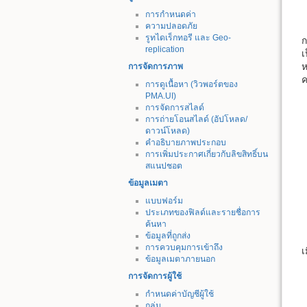
การกำหนดค่า
ความปลอดภัย
รูทไดเร็กทอรี และ Geo-
ก
replication
เ
ห
การจัดการภาพ
ค
การดูเนื้อหา (วิวพอร์ตของ
PMA.UI)
การจัดการสไลด์
การถ่ายโอนสไลด์ (อัปโหลด/
ดาวน์โหลด)
คำอธิบายภาพประกอบ
การเพิ่มประกาศเกี่ยวกับลิขสิทธิ์บน
สแนปชอต
ข้อมูลเมตา
แบบฟอร์ม
ประเภทของฟิลด์และรายชื่อการ
ค้นหา
ข้อมูลที่ถูกส่ง
การควบคุมการเข้าถึง
เ
ข้อมูลเมตาภายนอก
การจัดการผู้ใช้
กำหนดค่าบัญชีผู้ใช้
กลุ่ม