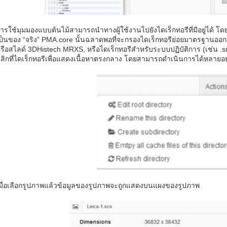
ารใช้มุมมองแบบต้นไม้สามารถนำทางผู้ใช้งานไปยังไดเร็กทอรีที่มีอยู่ได้ โด
ป็นของ “จริง” PMA.core นั้นฉลาดพอที่จะกรองไดเร็กทอรีย่อยมาตรฐานออก
รือสไลด์ 3DHistech MRXS, หรือไดเร็กทอรีสำหรับระบบปฏิบัติการ (เช่น 
ลิกที่ไดเร็กทอรีเพื่อแสดงเนื้อหาตรงกลาง โดยสามารถดำเนินการได้หลายอย
มื่อเลือกรูปภาพแล้วข้อมูลของรูปภาพจะถูกแสดงบนแผงของรูปภาพ