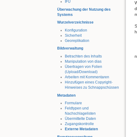
IFU
W
d
Überwachung der Nutzung des
m
Systems
Wurzelverzeichnisse
S
Konfiguration
h
Sicherheit
Georeplikation
Bildverwaltung
n
Betrachten des Inhalts
Manipulation von dias
Übertragen von Folien
(Upload/Download)
Arbeiten mit Kommentaren
Hinzufügen eines Copyright-
Hinweises zu Schnappschüssen
Metadaten
Formulare
Feldtypen und
Nachschlagelisten
Übermittelte Daten
Zugangskontrolle
Externe Metadaten
Benutzerverwaltung