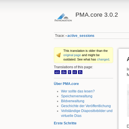
PMA.core 3.0.2
Trace:
active_sessions
•
This translation is older than the
original page
and might be
outdated. See what has
changed
.
Translations of this page:
I
en
de
fr
nl
th
M
Über PMA.core
Wer sollte das lesen?
Speicherverwaltung
Bildverwaltung
Geschichte der Veröffentlichung
Vollständige Diapositivbilder und
virtuelle Dias
Erste Schritte
D