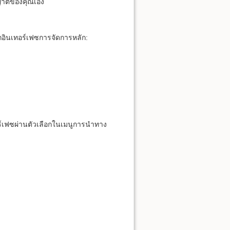
ุญาตของคุณเอง
อินเทอร์เฟซการจัดการหลัก:
ร์เฟซผ่านตัวเลือกในเมนูการนำทาง