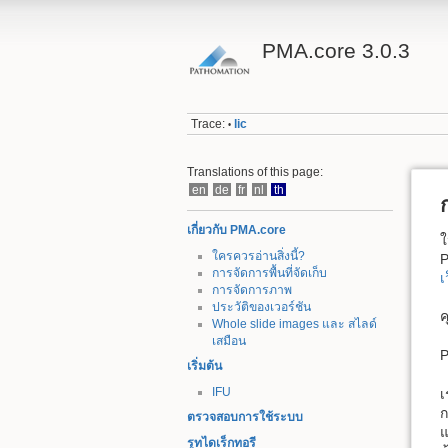
PMA.core 3.0.3
Trace:
lic
•
Translations of this page:
en
de
fr
nl
th
เกี่ยวกับ PMA.core
ใ
ใครควรอ่านสิ่งนี้?
การจัดการพื้นที่จัดเก็บ
เ
การจัดการภาพ
ประวัติของเวอร์ชัน
ค
Whole slide images และ สไลด์
เสมือน
P
เริ่มต้น
IFU
เ
ก
ตรวจสอบการใช้ระบบ
แ
รูทไดเร็กทอรี