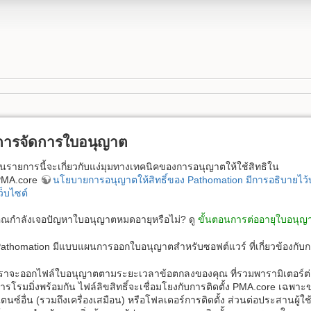
การจัดการใบอนุญาต
นรายการนี้จะเกี่ยวกับแง่มุมทางเทคนิคของการอนุญาตให้ใช้สิทธิใน
PMA.core
นโยบายการอนุญาตให้สิทธิ์ของ Pathomation มีการอธิบายไว
ว็บไซต์
ุณกำลังเจอปัญหาใบอนุญาตหมดอายุหรือไม่? ดู
ขั้นตอนการต่ออายุใบอนุญ
athomation มีแบบแผนการออกใบอนุญาตสำหรับซอฟต์แวร์ ที่เกี่ยวข้องกับกา
ราจะออกไฟล์ใบอนุญาตตามระยะเวลาข้อตกลงของคุณ ที่รวมพารามิเตอร์ต่างๆ
ารโรมมิ่งพร้อมกัน ไฟล์ลิขสิทธิ์จะเชื่อมโยงกับการติดตั้ง PMA.core เฉพ
ตนซ์อื่น (รวมถึงเครื่องเสมือน) หรือโฟลเดอร์การติดตั้ง ส่วนต่อประสานผู้ใช้