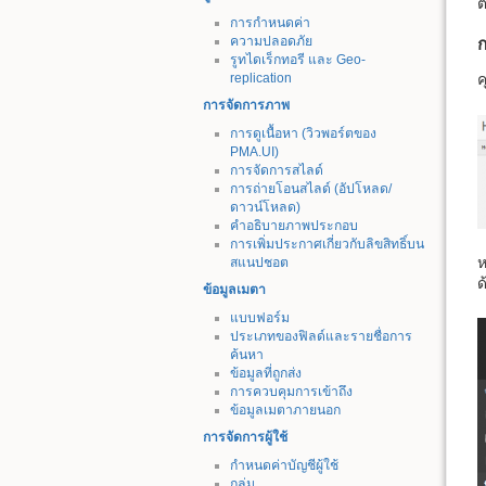
ต
การกำหนดค่า
ความปลอดภัย
ก
รูทไดเร็กทอรี และ Geo-
replication
ค
การจัดการภาพ
การดูเนื้อหา (วิวพอร์ตของ
PMA.UI)
การจัดการสไลด์
การถ่ายโอนสไลด์ (อัปโหลด/
ดาวน์โหลด)
คำอธิบายภาพประกอบ
การเพิ่มประกาศเกี่ยวกับลิขสิทธิ์บน
ห
สแนปชอต
ด
ข้อมูลเมตา
แบบฟอร์ม
ประเภทของฟิลด์และรายชื่อการ
ค้นหา
ข้อมูลที่ถูกส่ง
การควบคุมการเข้าถึง
ข้อมูลเมตาภายนอก
การจัดการผู้ใช้
กำหนดค่าบัญชีผู้ใช้
กลุ่ม