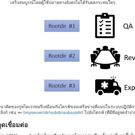
เสร็จสมบูรณ์โดยผู้ใช้ปลายทางยังคงไม่ได้รับผลกระทบใดๆ
นวคิดของรูทไดเรกทอรีเหมือนกับไดรฟ์ของเครือข่ายที่แมปในระบบปฏิบัติก
ลิงก์ เช่น
\\myserver\dir\subdir\subsubdir
\ ไปยังไดรฟ์ (ที่มีที่อยู่จดจำง
จุดเชื่อมต่อ