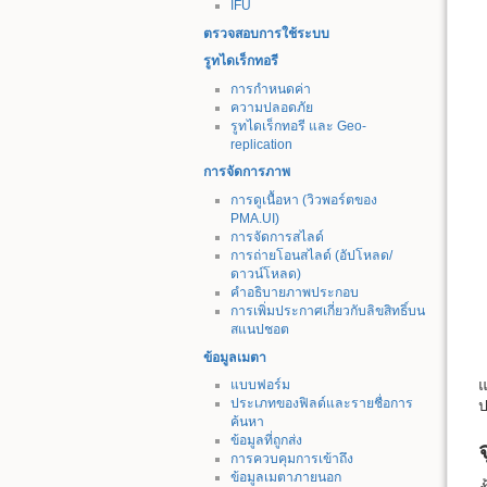
IFU
ตรวจสอบการใช้ระบบ
รูทไดเร็กทอรี
การกำหนดค่า
ความปลอดภัย
รูทไดเร็กทอรี และ Geo-
replication
การจัดการภาพ
การดูเนื้อหา (วิวพอร์ตของ
PMA.UI)
การจัดการสไลด์
การถ่ายโอนสไลด์ (อัปโหลด/
ดาวน์โหลด)
คำอธิบายภาพประกอบ
การเพิ่มประกาศเกี่ยวกับลิขสิทธิ์บน
สแนปชอต
ข้อมูลเมตา
แ
แบบฟอร์ม
ประเภทของฟิลด์และรายชื่อการ
ป
ค้นหา
ข้อมูลที่ถูกส่ง
การควบคุมการเข้าถึง
ข้อมูลเมตาภายนอก