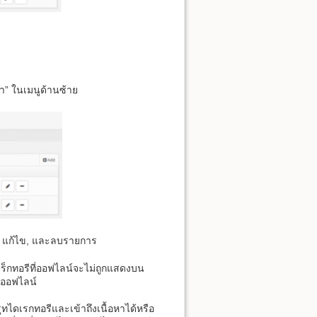
่า” ในเมนูด้านซ้าย
ม, แก้ไข, และลบรายการ
ดเร็กทอรีที่ออฟไลน์จะไม่ถูกแสดงบน
่ออฟไลน์
ูทไดเรกทอรีและเข้าถึงเนื้อหาได้หรือ