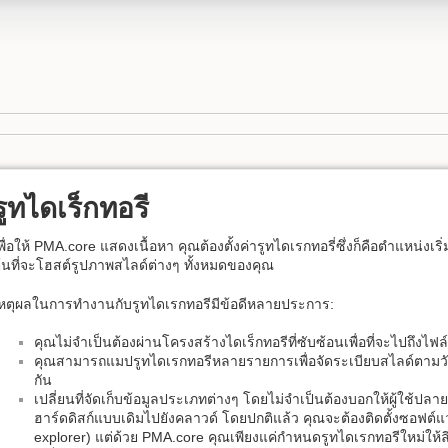
รูทไดเร็กทอรี
พื่อให้ PMA.core แสดงเนื้อหา คุณต้องตั้งค่ารูทไดเรกทอรี่ซึ่งก็คือตำแหน่งเริ่
้นที่จะโฮสต์รูปภาพสไลด์ต่างๆ ทั้งหมดของคุณ
หตุผลในการทำงานกับรูทไดเรกทอรีมีข้อดีหลายประการ:
คุณไม่จำเป็นต้องผ่านโครงสร้างไดเร็กทอรีที่ซับซ้อนเพื่อที่จะไปถึงไฟล
คุณสามารถแมปรูทไดเรกทอรีหลายรายการเพื่อจัดระเบียบสไลด์ตามวัตถ
กัน
เปลี่ยนที่จัดเก็บข้อมูลประเภทต่างๆ โดยไม่จำเป็นต้องบอกให้ผู้ใช้ปล
ฮาร์ดดิสก์แบบเดิมไปยังคลาวด์ โดยปกติแล้ว คุณจะต้องติดตั้งซอฟต์แว
explorer) แต่ด้วย PMA.core คุณเพียงแค่กำหนดรูทไดเรกทอรีใหม่ให้ลิงก์