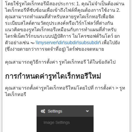
โดยใช้รูทไดเร็กทอรีมีสองประการ: 1. คุณไม่จำเป็นต้องผ่าน
ไดเร็กทอรีที่ซับซ้อนเพื่อเข้าถึงไฟล์ที่คุณต้องการใช้งาน 2.
คุณสามารถทำแผนที่สำหรับหลายรูทไดเร็กทอรีเพื่อจัด
ระเบียบสไลด์ตามวัตถุประสงค์หรือเวิร์กโฟลว์ที่ต่างกัน
แนวคิดของรูทไดเร็กทอรีเหมือนกับการทำแผนที่สำหรับ
ไดรฟ์เน็ตเวิร์กบนระบบปฏิบัติการ ไมโครซอฟต์วินโดว์ ยก
ตัวอย่างเช่น
\\myserver\dir\subdir\subsubdir
\ เพื่อไปยัง
(ซึ่งง่ายดายกว่าการจดจำที่อยู่) ไดร์ฟของจดหมาย
คุณสามารถดูวิธีการตั้งค่า รูทไดเร็กทอรี ได้ในข้อถัดไป
การกำหนดค่ารูทไดเร็กทอรีใหม่
คุณสามารถตั้งค่ารูทไดเร็กทอรีใหม่โดยไปที่ การตั้งค่า > รูท
ไดเร็กทอรี