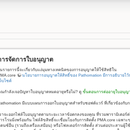
การจัดการใบอนุญาต
นรายการนี้จะเกี่ยวกับแง่มุมทางเทคนิคของการอนุญาตให้ใช้สิทธิใน
PMA.core
นโยบายการอนุญาตให้สิทธิ์ของ Pathomation มีการอธิบายไว
ว็บไซต์
ุณกำลังเจอปัญหาใบอนุญาตหมดอายุหรือไม่? ดู
ขั้นตอนการต่ออายุใบอนุญ
athomation มีแบบแผนการออกใบอนุญาตสำหรับซอฟต์แวร์ ที่เกี่ยวข้องกับกา
ราจะออกไฟล์ใบอนุญาตตามระยะเวลาข้อตกลงของคุณ ที่รวมพารามิเตอร์ต่างๆ
ารโรมมิ่งพร้อมกัน ไฟล์ลิขสิทธิ์จะเชื่อมโยงกับการติดตั้ง PMA.core เฉพ
ตนซ์อื่น (รวมถึงเครื่องเสมือน) หรือโฟลเดอร์การติดตั้ง ส่วนต่อประสานผู้ใช้