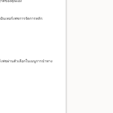
ุญาตของคุณเอง
อินเทอร์เฟซการจัดการหลัก:
ร์เฟซผ่านตัวเลือกในเมนูการนำทาง