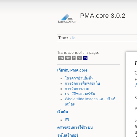
PMA.core 3.0.2
Trace:
lic
•
Translations of this page:
en
de
fr
nl
th
เกี่ยวกับ PMA.core
ใ
ใครควรอ่านสิ่งนี้?
การจัดการพื้นที่จัดเก็บ
เ
การจัดการภาพ
ประวัติของเวอร์ชัน
ค
Whole slide images และ สไลด์
เสมือน
P
เริ่มต้น
IFU
เ
ก
ตรวจสอบการใช้ระบบ
แ
รูทไดเร็กทอรี