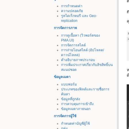
ต
การกำหนดค่า
ความปลอดภัย
ก
รูทไดเร็กทอรี และ Geo-
replication
ค
การจัดการภาพ
การดูเนื้อหา (วิวพอร์ตของ
PMA.UI)
การจัดการสไลด์
การถ่ายโอนสไลด์ (อัปโหลด/
ดาวน์โหลด)
คำอธิบายภาพประกอบ
การเพิ่มประกาศเกี่ยวกับลิขสิทธิ์บน
ห
สแนปชอต
ด
ข้อมูลเมตา
แบบฟอร์ม
ประเภทของฟิลด์และรายชื่อการ
ค้นหา
ข้อมูลที่ถูกส่ง
การควบคุมการเข้าถึง
ข้อมูลเมตาภายนอก
การจัดการผู้ใช้
กำหนดค่าบัญชีผู้ใช้
กลุ่ม