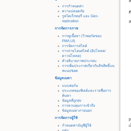
ห
การกำหนดค่า
ความปลอดภัย
รูทไดเร็กทอรี และ Geo-
replication
ส
การจัดการภาพ
การดูเนื้อหา (วิวพอร์ตของ
PMA.UI)
การจัดการสไลด์
การถ่ายโอนสไลด์ (อัปโหลด/
ดาวน์โหลด)
คำอธิบายภาพประกอบ
การเพิ่มประกาศเกี่ยวกับลิขสิทธิ์บน
สแนปชอต
ข้อมูลเมตา
แบบฟอร์ม
ประเภทของฟิลด์และรายชื่อการ
ค้นหา
ข้อมูลที่ถูกส่ง
การควบคุมการเข้าถึง
ข้อมูลเมตาภายนอก
การจัดการผู้ใช้
P
เ
กำหนดค่าบัญชีผู้ใช้
กลุ่ม