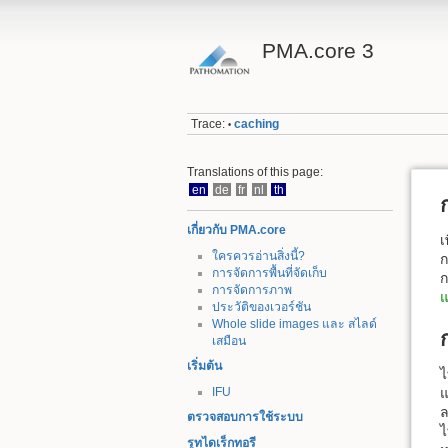
PMA.core 3
Trace:
caching
•
Translations of this page:
en
de
fr
nl
th
เกี่ยวกับ PMA.core
เ
ใครควรอ่านสิ่งนี้?
ก
การจัดการพื้นที่จัดเก็บ
ก
การจัดการภาพ
ประวัติของเวอร์ชัน
Whole slide images และ สไลด์
เสมือน
เริ่มต้น
ไ
IFU
แ
ล
ตรวจสอบการใช้ระบบ
ไ
รูทไดเร็กทอรี