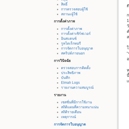
สิทธิ์
การตรวจสอบผู้ใช้
สถานะผู้ใช้
ก
1
การตั้งค่าภาพ
ว
การตั้งค่าภาพ
ค
การตั้งค่าเซิร์ฟเวอร์
ส
อินสแตนซ์
รูทไดเร็กทอรี
ใ
การจัดการใบอนุญาต
“
สคริปต์ภายนอก
อ
การวินิจฉัย
ตรวจสอบการติดตั้ง
ห
ประสิทธิภาพ
น
บันทึก
เ
Elmah Logs
รายงานความสมบูรณ์
รายงาน
เซสชั่นที่มีการใช้งาน
สถิติแผนที่ความหนาแน่น
สถิติรายเดือน
เหตุการณ์
การจัดการใบอนุญาต