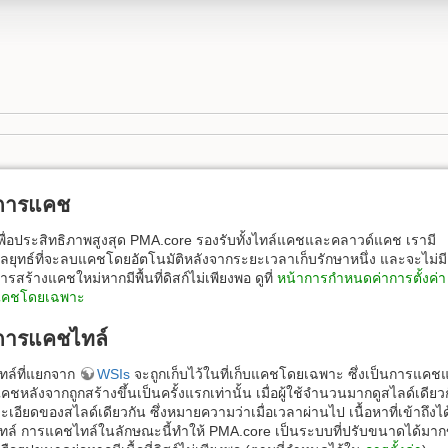
การแคช
พื่อประสิทธิภาพสูงสุด PMA.core รองรับทั้งไทล์แคชและคลาวด์แคช เรามี
ลยุทธ์ที่จะลบแคชโดยอัตโนมัติหลังจากระยะเวลาเก็บรักษาหนึ่ง และจะไม่มี
ารสร้างแคชใหม่หากมีพื้นที่ดิสก์ไม่เพียงพอ ดูที่
หน้าการกำหนดค่าการตั้งค่า
แคชโดยเฉพาะ
การแคชไทล์
ทล์ที่แยกจาก
WSIs
จะถูกเก็บไว้ในที่เก็บแคชโดยเฉพาะ ซึ่งเป็นการแคชแบ
คชหลังจากถูกสร้างขึ้นเป็นครั้งแรกเท่านั้น เมื่อผู้ใช้จำนวนมากดูสไลด์เด
ะเอียดของสไลด์เดียวกัน ซึ่งหมายความว่าเมื่อเวลาผ่านไป เนื้อหาที่เข้าถึ
ทล์ การแคชไทล์ในลักษณะนี้ทำให้ PMA.core เป็นระบบที่ปรับขนาดได้มาก