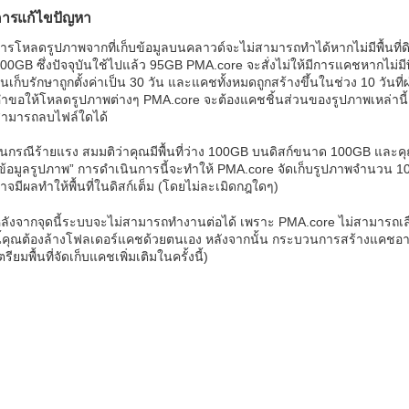
การแก้ไขปัญหา
ารโหลดรูปภาพจากที่เก็บข้อมูลบนคลาวด์จะไม่สามารถทำได้หากไม่มีพื้นที่ดิสก์
00GB ซึ่งปัจจุบันใช้ไปแล้ว 95GB PMA.core จะสั่งไม่ให้มีการแคชหากไม่มีพ
ันเก็บรักษาถูกตั้งค่าเป็น 30 วัน และแคชทั้งหมดถูกสร้างขึ้นในช่วง 10 วัน
ำขอให้โหลดรูปภาพต่างๆ PMA.core จะต้องแคชชิ้นส่วนของรูปภาพเหล่านี้ และ
ามารถลบไฟล์ใดได้
นกรณีร้ายแรง สมมติว่าคุณมีพื้นที่ว่าง 100GB บนดิสก์ขนาด 100GB และ
ข้อมูลรูปภาพ” การดำเนินการนี้จะทำให้ PMA.core จัดเก็บรูปภาพจำนวน 100
าจมีผลทำให้พื้นที่ในดิสก์เต็ม (โดยไม่ละเมิดกฎใดๆ)
ลังจากจุดนี้ระบบจะไม่สามารถทำงานต่อได้ เพราะ PMA.core ไม่สามารถเลื
ี้คุณต้องล้างโฟลเดอร์แคชด้วยตนเอง หลังจากนั้น กระบวนการสร้างแคชอาจเร
ตรียมพื้นที่จัดเก็บแคชเพิ่มเติมในครั้งนี้)