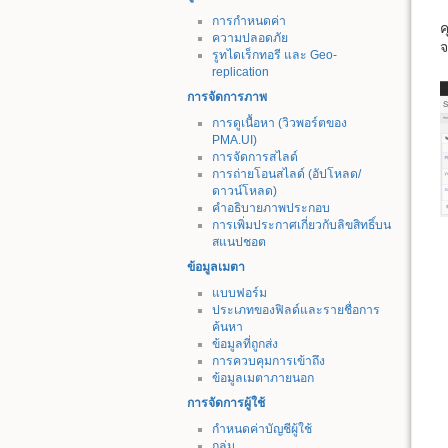
การกำหนดค่า
ค
ความปลอดภัย
จ
รูทไดเร็กทอรี และ Geo-
replication
การจัดการภาพ
การดูเนื้อหา (วิวพอร์ตของ
PMA.UI)
การจัดการสไลด์
การถ่ายโอนสไลด์ (อัปโหลด/
ดาวน์โหลด)
คำอธิบายภาพประกอบ
การเพิ่มประกาศเกี่ยวกับลิขสิทธิ์บน
สแนปชอต
ข้อมูลเมตา
แบบฟอร์ม
ประเภทของฟิลด์และรายชื่อการ
ค้นหา
ข้อมูลที่ถูกส่ง
การควบคุมการเข้าถึง
ข้อมูลเมตาภายนอก
การจัดการผู้ใช้
กำหนดค่าบัญชีผู้ใช้
กลุ่ม