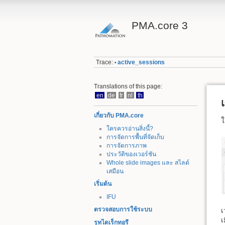
PMA.core 3
Trace:
active_sessions
•
Translations of this page:
en
de
fr
nl
th
เกี่ยวกับ PMA.core
ใ
ใครควรอ่านสิ่งนี้?
การจัดการพื้นที่จัดเก็บ
การจัดการภาพ
ประวัติของเวอร์ชัน
Whole slide images และ สไลด์
เสมือน
เริ่มต้น
IFU
ตรวจสอบการใช้ระบบ
เ
เ
รูทไดเร็กทอรี